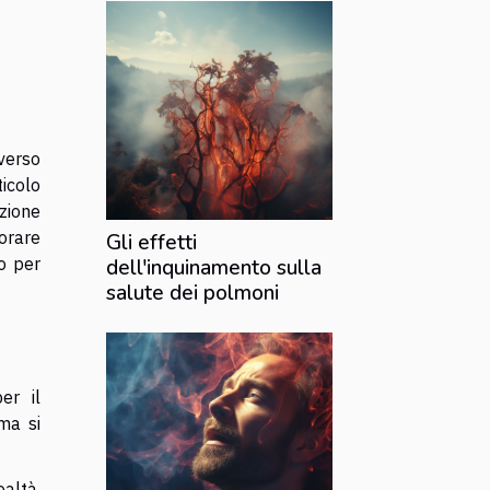
 verso
icolo
izione
iorare
Gli effetti
o per
dell'inquinamento sulla
salute dei polmoni
er il
 ma si
ealtà,