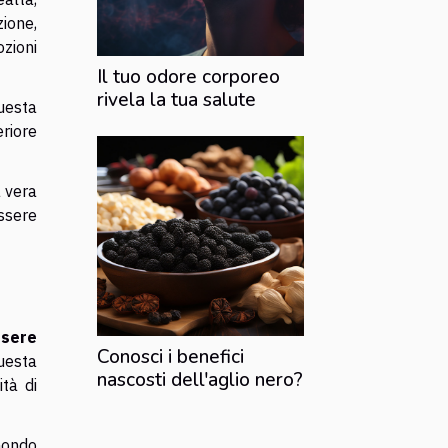
zione,
ozioni
Il tuo odore corporeo
rivela la tua salute
uesta
riore
a vera
ssere
sere
Conosci i benefici
Questa
nascosti dell'aglio nero?
tà di
mondo