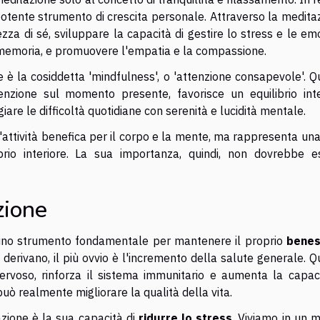
potente strumento di crescita personale. Attraverso la medita
ezza di sé, sviluppare la capacità di gestire lo stress e le em
 memoria, e promuovere l'empatia e la compassione.
è la cosiddetta 'mindfulness', o 'attenzione consapevole'. Q
tenzione sul momento presente, favorisce un equilibrio inte
are le difficoltà quotidiane con serenità e lucidità mentale.
'attività benefica per il corpo e la mente, ma rappresenta un
brio interiore. La sua importanza, quindi, non dovrebbe e
zione
 uno strumento fondamentale per mantenere il proprio
benes
derivano, il più ovvio è l'incremento della salute generale. 
 nervoso, rinforza il sistema immunitario e aumenta la capaci
uò realmente migliorare la qualità della vita.
azione è la sua capacità di
ridurre lo stress
. Viviamo in un 