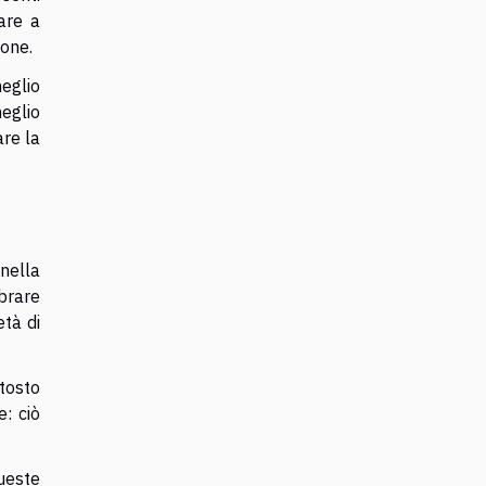
are a
ione.
meglio
eglio
are la
nella
brare
età di
tosto
: ciò
ueste