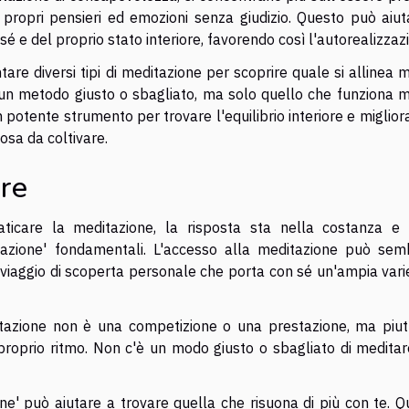
propri pensieri ed emozioni senza giudizio. Questo può aiut
 e del proprio stato interiore, favorendo così l'autorealizzaz
tare diversi tipi di meditazione per scoprire quale si allinea 
è un metodo giusto o sbagliato, ma solo quello che funziona m
 potente strumento per trovare l'equilibrio interiore e miglior
iosa da coltivare.
are
aticare la meditazione, la risposta sta nella costanza e 
tazione' fondamentali. L'accesso alla meditazione può sem
n viaggio di scoperta personale che porta con sé un'ampia vari
ditazione non è una competizione o una prestazione, ma piut
roprio ritmo. Non c'è un modo giusto o sbagliato di meditare
ne' può aiutare a trovare quella che risuona di più con te. Q