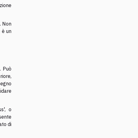
azione
e. Non
e è un
. Può
riore,
pegno
lidare
s', o
esente
ato di