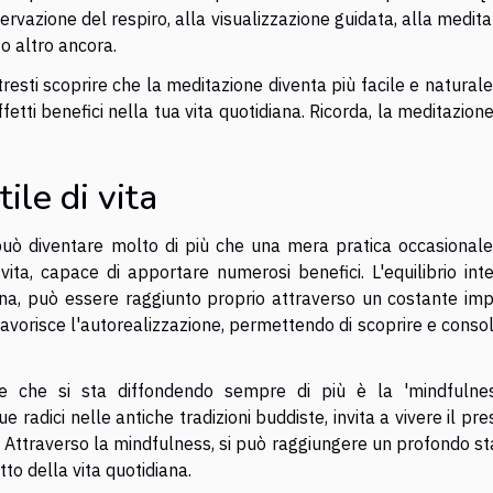
rvazione del respiro, alla visualizzazione guidata, alla medit
o altro ancora.
resti scoprire che la meditazione diventa più facile e natural
ffetti benefici nella tua vita quotidiana. Ricorda, la meditazion
ile di vita
può diventare molto di più che una mera pratica occasionale
 vita, capace di apportare numerosi benefici. L'equilibrio inte
na, può essere raggiunto proprio attraverso un costante im
, favorisce l'autorealizzazione, permettendo di scoprire e conso
ne che si sta diffondendo sempre di più è la 'mindfulnes
 radici nelle antiche tradizioni buddiste, invita a vivere il pr
 Attraverso la mindfulness, si può raggiungere un profondo st
etto della vita quotidiana.