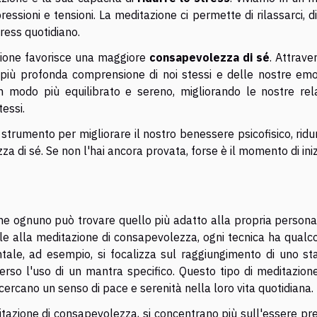
essioni e tensioni. La meditazione ci permette di rilassarci, di
ress quotidiano.
zione favorisce una maggiore
consapevolezza di sé
. Attrave
più profonda comprensione di noi stessi e delle nostre emoz
n modo più equilibrato e sereno, migliorando le nostre rela
tessi.
strumento per migliorare il nostro benessere psicofisico, ridu
 di sé. Se non l'hai ancora provata, forse è il momento di iniz
he ognuno può trovare quello più adatto alla propria personal
ale alla meditazione di consapevolezza, ogni tecnica ha qualc
tale, ad esempio, si focalizza sul raggiungimento di uno sta
verso l'uso di un mantra specifico. Questo tipo di meditazion
ercano un senso di pace e serenità nella loro vita quotidiana.
ditazione di consapevolezza, si concentrano più sull'essere pr