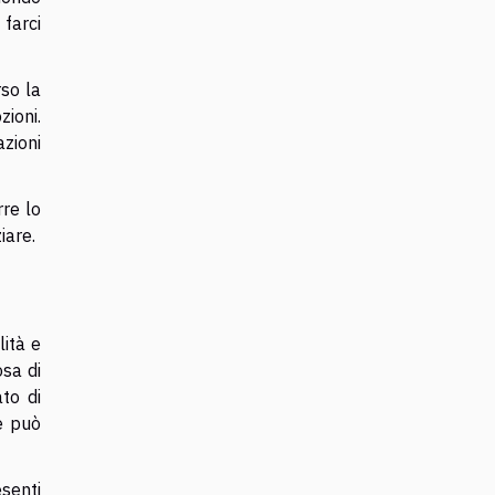
 farci
rso la
ioni.
zioni
rre lo
iare.
ità e
osa di
to di
e può
esenti