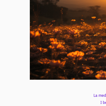
La medi
I b