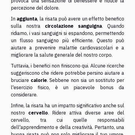
provoca una sensazione di benessere e riduce la
percezione del dolore.
In
aggiunta
, la risata può avere un effetto benefico
sulla nostra
circolazione sanguigna
. Quando
ridiamo, i vasi sanguigni si espandono, permettendo
un flusso sanguigno più efficiente. Questo può
aiutare a prevenire malattie cardiovascolari e a
migliorare la salute generale del nostro corpo.
Tuttavia, i benefici non finiscono qui. Alcune ricerche
suggeriscono che ridere potrebbe persino aiutare a
bruciare
calorie
. Sebbene non sia un sostituto per
l'esercizio fisico, è un piacevole bonus da
considerare.
Infine, la risata ha un impatto significativo anche sul
nostro
cervello
. Ridere attiva diverse aree del
cervello, tra cui quelle responsabili
dell'apprendimento e della creatività. Pertanto, una
buona risata può non solo migliorare il tuo umore,