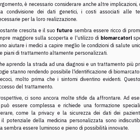
gomento, è necessario considerare anche altre implicazioni,
a condivisione dei dati genetici, i costi associati alle te
cessarie per la loro realizzazione.
ostante crescita e il suo
futuro
sembra essere ricco di prom
re maggiore sulla scoperta e l'utilizzo di
biomarcatori
spe
no aiutare i medici a capire meglio le condizioni di salute uni
e piani di trattamento altamente personalizzati.
e aprendo la strada ad una diagnosi e un trattamento più pr
gie stanno rendendo possibile l'identificazione di biomarcato
ecoci, molto prima che i sintomi diventino evidenti. Quest
ccesso del trattamento.
ospettive, ci sono ancora molte sfide da affrontare. Ad ese
ri può essere complessa e richiede una formazione specialis
derare, come la privacy e la sicurezza dei dati dei pazient
il potenziale della medicina personalizzata sono indiscutibil
ata sembra essere luminoso e pieno di possibilità innovate.