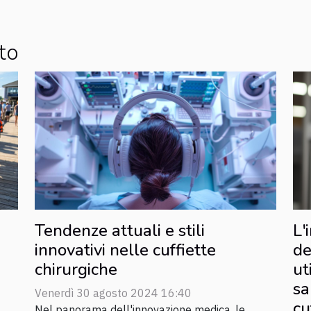
to
Tendenze attuali e stili
L'
innovativi nelle cuffiette
de
chirurgiche
ut
sa
Venerdì 30 agosto 2024 16:40
cu
Nel panorama dell'innovazione medica, le