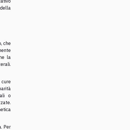
cativo
 della
o, che
mente
he la
rali.
e cure
parità
ali o
zate.
etica
a. Per