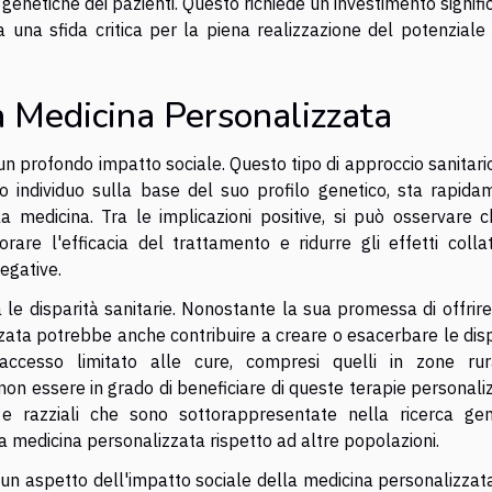
genetiche dei pazienti. Questo richiede un investimento signifi
a una sfida critica per la piena realizzazione del potenziale
a Medicina Personalizzata
n profondo impatto sociale. Questo tipo di approccio sanitari
lo individuo sulla base del suo profilo genetico, sta rapida
a medicina. Tra le implicazioni positive, si può osservare c
are l'efficacia del trattamento e ridurre gli effetti collate
egative.
 le disparità sanitarie. Nonostante la sua promessa di offrir
izzata potrebbe anche contribuire a creare o esacerbare le dis
ccesso limitato alle cure, compresi quelli in zone rur
 essere in grado di beneficiare di queste terapie personaliz
e razziali che sono sottorappresentate nella ricerca gen
a medicina personalizzata rispetto ad altre popolazioni.
o un aspetto dell'impatto sociale della medicina personalizzat