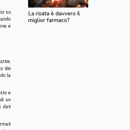
cio su
La risata è davvero il
orando
miglior farmaco?
ione e
attie.
cy dei
ndo la
sto e
 di un
 dati
rmati