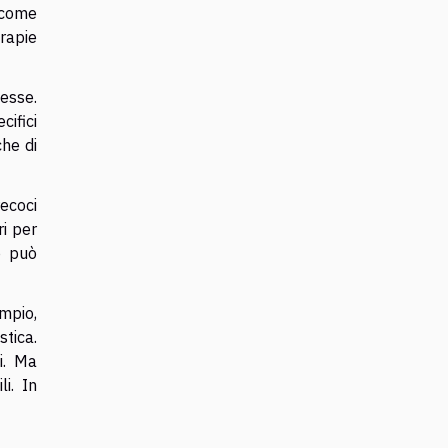
 come
rapie
esse.
cifici
che di
ecoci
ri per
o può
mpio,
tica.
i. Ma
i. In