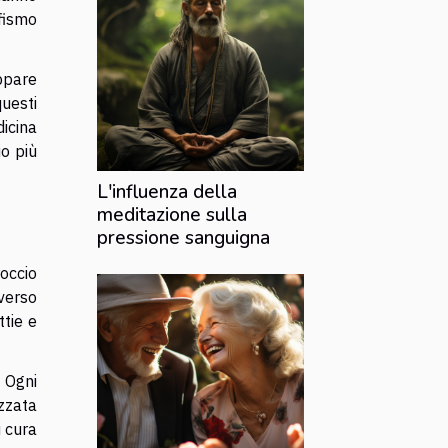
fismo
ppare
questi
icina
io più
L'influenza della
meditazione sulla
pressione sanguigna
occio
averso
ttie e
 Ogni
zzata
i cura