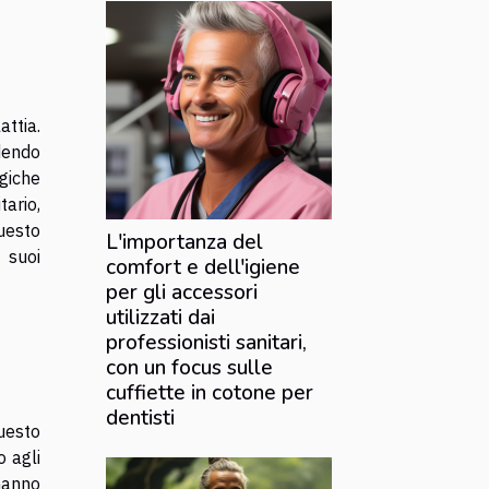
ttia.
rdendo
ogiche
tario,
questo
L'importanza del
 suoi
comfort e dell'igiene
per gli accessori
utilizzati dai
professionisti sanitari,
con un focus sulle
cuffiette in cotone per
dentisti
uesto
o agli
hanno