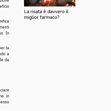
zione
ficio
La risata è davvero il
miglior farmaco?
nifica
menti
ss. In
per la
ndo a
ile da
ciare
ne in
 senso