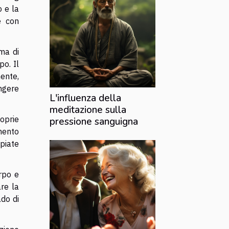
o e la
e con
rma di
po. Il
ente,
ungere
L'influenza della
meditazione sulla
roprie
pressione sanguigna
umento
ppiate
rpo e
are la
do di