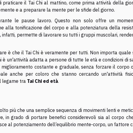
praticare il Tai Chi al mattino, come prima attività della gio
emente e a preparare la mente per le sfide del giorno.
urante le pause lavoro. Questo non solo offre un momen
 alla tonificazione del corpo e alla potenziatura della resis
, infatti, permette di lavorare su tutti i gruppi muscolari, rend
e è che il Tai Chi è veramente per tutti. Non importa quale s
Chi è un'attività adatta a persone di tutte le età e condizioni di s
l miglioramento costante e graduale, senza forzare il corpo o
deale anche per coloro che stanno cercando un'attività fisi
il legame tra
Tai Chi ed età
.
 molto più che una semplice sequenza di movimenti lenti e metic
 in grado di portare benefici considerevoli sia al corpo che
buisce al potenziamento dell’equilibrio mente-corpo, un fattore 