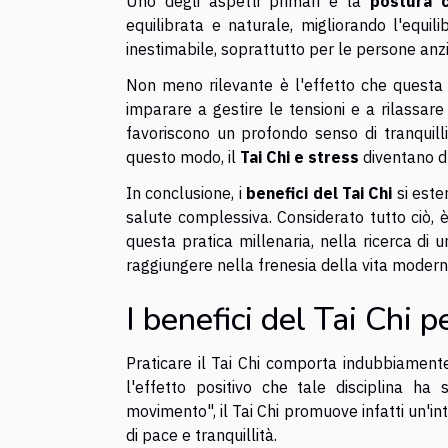
Uno degli aspetti primari è la
postura c
equilibrata e naturale, migliorando l'equi
inestimabile, soprattutto per le persone anzia
Non meno rilevante è l'effetto che questa dis
imparare a gestire le tensioni e a rilassa
favoriscono un profondo senso di tranquillit
questo modo, il
Tai Chi e stress
diventano du
In conclusione, i
benefici del Tai Chi
si este
salute complessiva. Considerato tutto ciò, 
questa pratica millenaria, nella ricerca di
raggiungere nella frenesia della vita modern
I benefici del Tai Chi 
Praticare il Tai Chi comporta indubbiamente
l'effetto positivo che tale disciplina h
movimento", il Tai Chi promuove infatti un'
di pace e tranquillità.