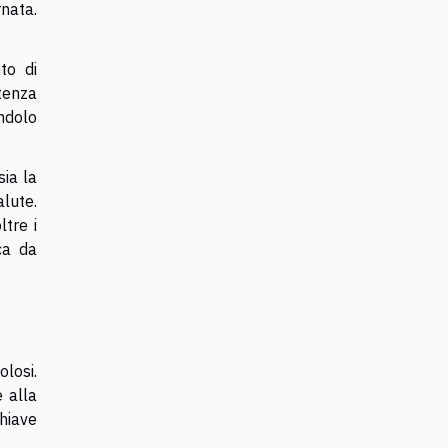
rnata.
to di
tenza
endolo
ia la
alute.
ltre i
ca da
olosi.
 alla
chiave