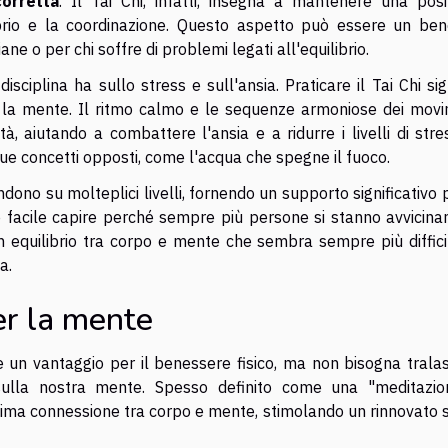
orretta
. Il Tai Chi, infatti, insegna a mantenere una posi
librio e la coordinazione. Questo aspetto può essere un bene
ne o per chi soffre di problemi legati all'equilibrio.
ciplina ha sullo stress e sull'ansia. Praticare il Tai Chi sig
re la mente. Il ritmo calmo e le sequenze armoniose dei movi
à, aiutando a combattere l'ansia e a ridurre i livelli di stre
e concetti opposti, come l'acqua che spegne il fuoco.
ndono su molteplici livelli, fornendo un supporto significativo 
è facile capire perché sempre più persone si stanno avvicina
 un equilibrio tra corpo e mente che sembra sempre più diffic
a.
per la mente
 un vantaggio per il benessere fisico, ma non bisogna tralas
a sulla nostra mente. Spesso definito come una "meditazio
intima connessione tra corpo e mente, stimolando un rinnovato