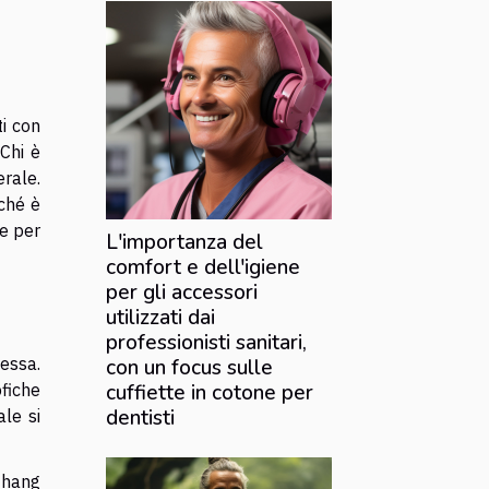
ti con
Chi è
rale.
rché è
re per
L'importanza del
comfort e dell'igiene
per gli accessori
utilizzati dai
professionisti sanitari,
lessa.
con un focus sulle
ofiche
cuffiette in cotone per
dentisti
le si
Zhang