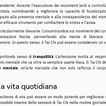
evidente: durante l'esecuzione dei movimenti lenti e controlla
tata, contribuendo a migliorare la capacità di focalizzazio
do spazio alla presenza mentale e alla consapevolezza del mo
n efficace strumento per combattere lo stress e l'ansia.
rticolarmente rilevante. Concentrandosi sui movimenti del cor
ensazioni fisiche, permettendo alla mente di liberarsi 
nteriore. In questo senso, il Tai Chi può essere considerato un 
n profondo senso di
tranquillità
. L'attenzione rivolta al respir
 mentale che va oltre la semplice quiete fisica. Il Tai Chi d
e mentale
, un'arte marziale che non solo rafforza il corp
la vita quotidiana
schema di vita può essere un modo potente per migliorare s
ssibile inserire delle sessioni di Tai Chi nella routine giornali