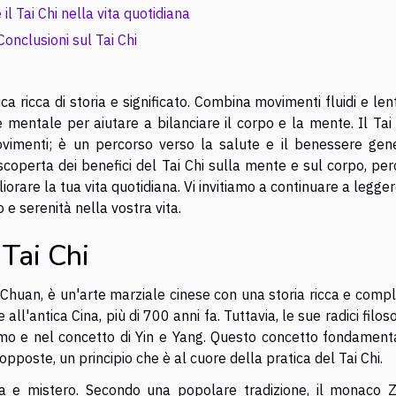
 il Tai Chi nella vita quotidiana
Conclusioni sul Tai Chi
ca ricca di storia e significato. Combina movimenti fluidi e len
mentale per aiutare a bilanciare il corpo e la mente. Il Tai 
imenti; è un percorso verso la salute e il benessere gene
 scoperta dei benefici del Tai Chi sulla mente e sul corpo, pe
orare la tua vita quotidiana. Vi invitiamo a continuare a legge
 e serenità nella vostra vita.
 Tai Chi
i Chuan, è un'arte marziale cinese con una storia ricca e comp
 all'antica Cina, più di 700 anni fa. Tuttavia, le sue radici filos
smo e nel concetto di Yin e Yang. Questo concetto fondamenta
 opposte, un principio che è al cuore della pratica del Tai Chi.
da e mistero. Secondo una popolare tradizione, il monaco 