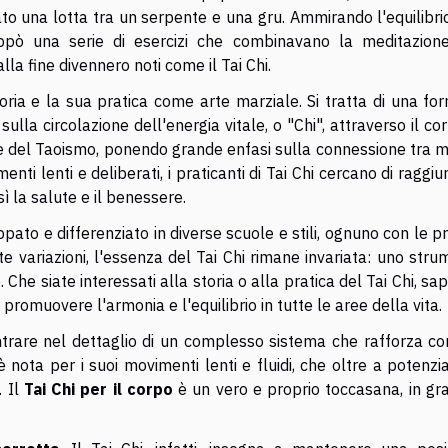
to una lotta tra un serpente e una gru. Ammirando l'equilibri
luppò una serie di esercizi che combinavano la meditazion
alla fine divennero noti come il Tai Chi.
oria e la sua pratica come arte marziale. Si tratta di una fo
lla circolazione dell'energia vitale, o "Chi", attraverso il cor
 del Taoismo, ponendo grande enfasi sulla connessione tra m
enti lenti e deliberati, i praticanti di Tai Chi cercano di raggi
ì la salute e il benessere.
uppato e differenziato in diverse scuole e stili, ognuno con le p
e variazioni, l'essenza del Tai Chi rimane invariata: uno str
 Che siate interessati alla storia o alla pratica del Tai Chi, sa
 promuovere l'armonia e l'equilibrio in tutte le aree della vita.
ntrare nel dettaglio di un complesso sistema che rafforza co
nota per i suoi movimenti lenti e fluidi, che oltre a potenzi
. Il
Tai Chi per il corpo
è un vero e proprio toccasana, in gra