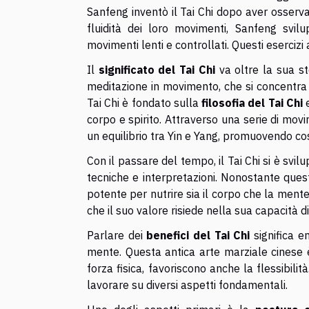
Sanfeng inventò il Tai Chi dopo aver osserva
fluidità dei loro movimenti, Sanfeng svi
movimenti lenti e controllati. Questi esercizi 
Il
significato del Tai Chi
va oltre la sua st
meditazione in movimento, che si concentra su
Tai Chi è fondato sulla
filosofia del Tai Chi
e
corpo e spirito. Attraverso una serie di movim
un equilibrio tra Yin e Yang, promuovendo cos
Con il passare del tempo, il Tai Chi si è svil
tecniche e interpretazioni. Nonostante quest
potente per nutrire sia il corpo che la mente.
che il suo valore risiede nella sua capacità di
Parlare dei
benefici del Tai Chi
significa e
mente. Questa antica arte marziale cinese è 
forza fisica, favoriscono anche la flessibilità
lavorare su diversi aspetti fondamentali.