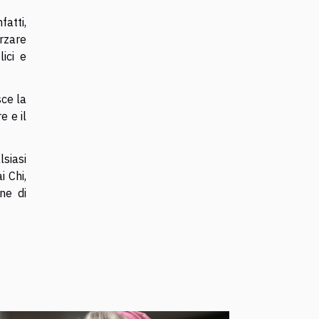
fatti,
orzare
ici e
sce la
e e il
lsiasi
i Chi,
ne di