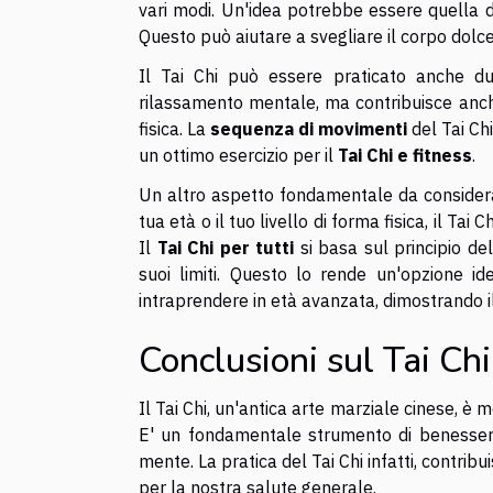
vari modi. Un'idea potrebbe essere quella di 
Questo può aiutare a svegliare il corpo dolc
Il Tai Chi può essere praticato anche d
rilassamento mentale, ma contribuisce anche
fisica. La
sequenza di movimenti
del Tai Chi
un ottimo esercizio per il
Tai Chi e fitness
.
Un altro aspetto fondamentale da considerar
tua età o il tuo livello di forma fisica, il Tai 
Il
Tai Chi per tutti
si basa sul principio de
suoi limiti. Questo lo rende un'opzione i
intraprendere in età avanzata, dimostrando 
Conclusioni sul Tai Chi
Il Tai Chi, un'antica arte marziale cinese, è
E' un fondamentale strumento di benessere,
mente. La pratica del Tai Chi infatti, contri
per la nostra salute generale.