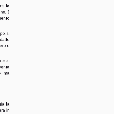
ti, la
ne. I
mento
po, si
dalle
vero e
o e ai
iventa
o, ma
ia la
era in