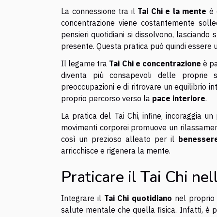
La connessione tra il
Tai Chi e la mente
è 
concentrazione viene costantemente solleci
pensieri quotidiani si dissolvono, lascian
presente. Questa pratica può quindi essere u
Il legame tra
Tai Chi e concentrazione
è pa
diventa più consapevoli delle proprie s
preoccupazioni e di ritrovare un equilibrio i
proprio percorso verso la
pace interiore
.
La pratica del Tai Chi, infine, incoraggia u
movimenti corporei promuove un rilassamento
così un prezioso alleato per il
benesser
arricchisce e rigenera la mente.
Praticare il Tai Chi nel
Integrare il
Tai Chi quotidiano
nel proprio 
salute mentale che quella fisica. Infatti, è po